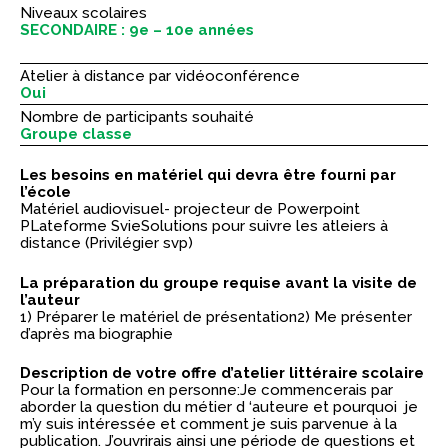
dans des émotions situées entre enchantement et
Niveaux scolaires
désillusion, sur le point d’ être maître en éducation avec
SECONDAIRE : 9e – 10e années
concentration en formation à distance après un
baccalauréat en arts visuels avec une concentration en
histoire de l’art. Son dernier roman, «Requiem pour une
Atelier à distance par vidéoconférence
muse perdue » univers mi-poétique, mi-surréaliste, aux
Oui
confins de la mémoire et de l’imaginaire, vient d’être
Nombre de participants souhaité
publié aux Éditions l’ Interligne le 7 mars 2018.
Groupe classe
Elle a exposé à deux reprises à la Galerie Montcalm,
Les besoins en matériel qui devra être fourni par
pour son plus grand bonheur, et dans le cadre de
l’école
plusieurs autres expositions individuelles et collectives.
Matériel audiovisuel- projecteur de Powerpoint
PLateforme SvieSolutions pour suivre les atleiers à
Elle a aussi été invitée au Festival International de
distance (Privilégier svp)
poésie de Trois Rivières après la parution de son premier
recueil: «Des oiseaux comme chaos» et au Marché de la
La préparation du groupe requise avant la visite de
poésie de Montréal.
l’auteur
1) Préparer le matériel de présentation2) Me présenter
d’après ma biographie
Description de votre offre d’atelier littéraire scolaire
Pour la formation en personne:Je commencerais par
aborder la question du métier d ‘auteure et pourquoi je
m’y suis intéressée et comment je suis parvenue à la
publication. J’ouvrirais ainsi une période de questions et