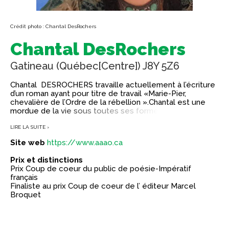
Crédit photo : Chantal DesRochers
Chantal DesRochers
Gatineau (Québec[Centre]) J8Y 5Z6
Chantal DESROCHERS travaille actuellement à l’écriture
d’un roman ayant pour titre de travail «Marie-Pier,
chevalière de l’Ordre de la rébellion ».Chantal est une
mordue de la vie sous toutes ses formes, une
passionnée, vivant chaque instant, chaque «état d’âme»
intensément et à fond. Et l’univers seul sait que la
LIRE LA SUITE ›
conjoncture des astres qui ont joué le jour de sa
Site web
https://www.aaao.ca
naissance a joué un rôle majeur en en lui faisant vivre de
ceux-ci, tellement qu’elle nous les transmets en un
Prix et distinctions
monde intérieur de tableaux colorés peints un peu à la
Prix Coup de coeur du public de poésie-Impératif
Chagall, qui, par hasard ou pas, est né le même jour
français
qu’elle, à un siècle près. Tout comme la peintre
Finaliste au prix Coup de coeur de l’ éditeur Marcel
mexicaine qu’elle idolâtrise le plus, Frida Kahlo, née elle
Broquet
un 6 juillet. Dates prédestinées? Elle travaille
présentement sur «sa série bleue» appelée «Les blues
de la femme-oiseau.» Elle est maintenant, après de
longues incartades de vie, des détours sinueux vécus