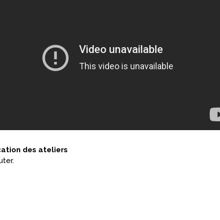
cation des ateliers
uter.