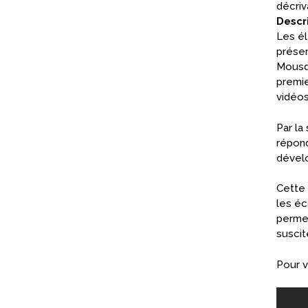
décriv
Descri
Les él
présen
Mousqu
premie
vidéos
Par la
répond
dével
Cette 
les éc
permet
suscit
Pour v