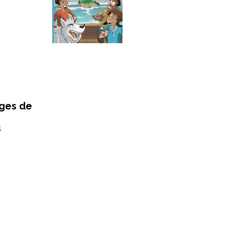
iges de
s