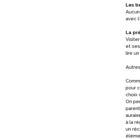
Les be
Aucun 
avec l
La pr
Visite
et ses
lire u
Autres
Comme 
pour c
choix 
On peu
parent
auraie
à la r
un réc
élémen