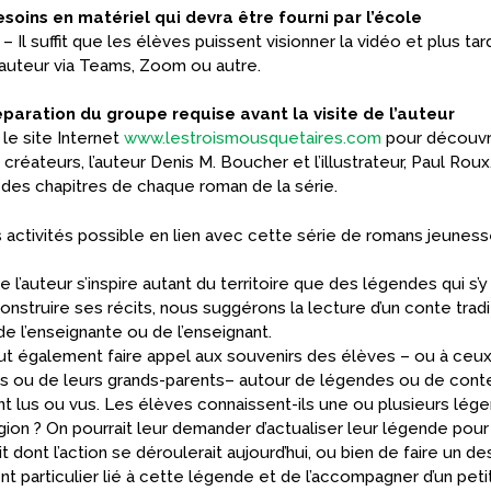
soins en matériel qui devra être fourni par l’école
– Il suffit que les élèves puissent visionner la vidéo et plus tard
’auteur via Teams, Zoom ou autre.
éparation du groupe requise avant la visite de l’auteur
r le site Internet
www.lestroismousquetaires.com
pour découvri
 créateurs, l’auteur Denis M. Boucher et l’illustrateur, Paul Rou
n des chapitres de chaque roman de la série.
 activités possible en lien avec cette série de romans jeuness
l’auteur s’inspire autant du territoire que des légendes qui s’y
onstruire ses récits, nous suggérons la lecture d’un conte tradi
de l’enseignante ou de l’enseignant.
t également faire appel aux souvenirs des élèves – ou à ceux
s ou de leurs grands-parents– autour de légendes ou de conte
nt lus ou vus. Les élèves connaissent-ils une ou plusieurs lég
égion ? On pourrait leur demander d’actualiser leur légende pour
it dont l’action se déroulerait aujourd’hui, ou bien de faire un de
t particulier lié à cette légende et de l’accompagner d’un peti