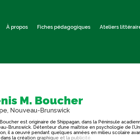
À propos
Fiches pédagogiques
Ateliers littérai
nis M. Boucher
pe, Nouveau-Brunswick
Boucher est originaire de Shippagan, dans la Péninsule acadien
u-Brunswick. Détenteur d’une maîtrise en psychologie de l’Un
n, il a œuvré pendant quelques années en milieu scolaire ava
 dans la création graphique et la publicité.