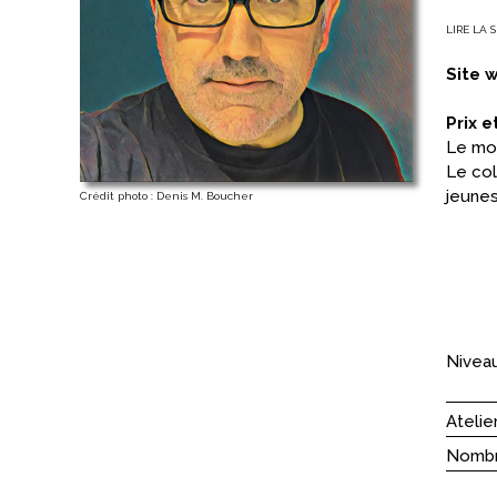
LIRE LA S
Lecteu
dans l
se mér
Site 
cette 
depuis
Prix e
coloss
Le mon
Le cho
Le col
Denis 
jeunes
Crédit photo : Denis M. Boucher
d’une 
couleu
Il est
à titr
Brunsw
Niveau
Atelie
Nombre