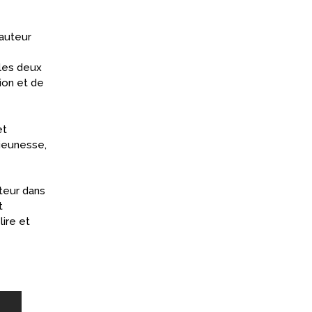
’auteur
les deux
ion et de
et
 jeunesse,
teur dans
t
lire et