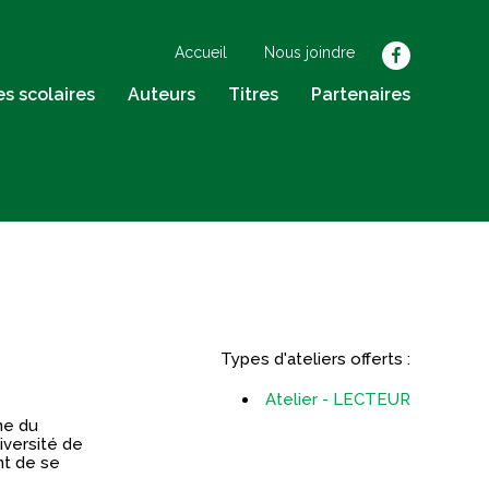
Accueil
Nous joindre
facebook
res scolaires
Auteurs
Titres
Partenaires
Types d'ateliers offerts :
Atelier - LECTEUR
ne du
iversité de
nt de se