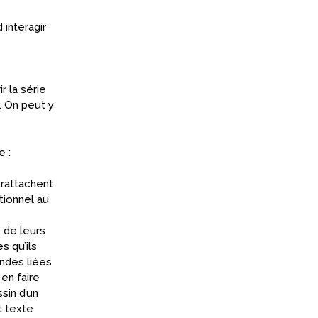
 interagir
r la série
x. On peut y
e :
 rattachent
tionnel au
 de leurs
s qu’ils
endes liées
 en faire
ssin d’un
t texte