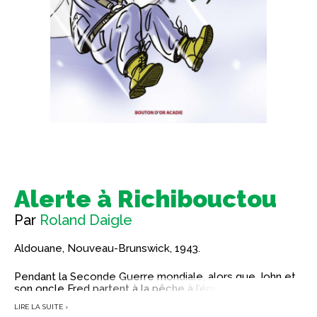
Alerte à Richibouctou
Par
Roland Daigle
Aldouane, Nouveau-Brunswick, 1943.
Pendant la Seconde Guerre mondiale, alors que John et
son oncle Fred partent à la pêche à l’éperlan, ils voient un
avion militaire s’écraser, et un parachute s’envoler… En
LIRE LA SUITE ›
pleine nuit, alors que la tempête fait rage, ils sont