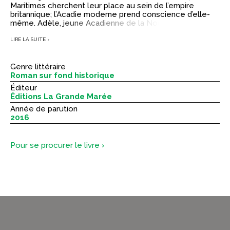
Maritimes cherchent leur place au sein de l’empire
britannique; l’Acadie moderne prend conscience d’elle-
même. Adèle, jeune Acadienne de la Nouvelle-Écosse,
s’intègre à cet univers en plein éveil et devient témoin
de moments historiques tels que la fin de la marine à
LIRE LA SUITE ›
voile, les débuts du Collège Sainte-Anne, ou la vie de
garnison à Halifax. Mais avant tout, elle incarne deux
minorités pour lesquelles elle prend parti: les
Genre littéraire
francophones et les femmes, qui demandent des droits.
Roman sur fond historique
Éditeur
Éditions La Grande Marée
Année de parution
2016
Pour se procurer le livre ›