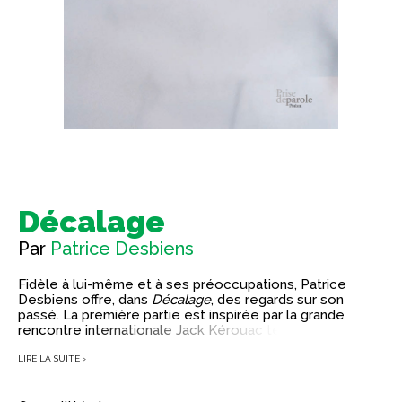
Décalage
Par
Patrice Desbiens
Fidèle à lui-même et à ses préoccupations, Patrice
Desbiens offre, dans
Décalage
, des regards sur son
passé. La première partie est inspirée par la grande
rencontre internationale Jack Kérouac tenue à Québec
en 1987 et évoque des lieux de cette ville. La deuxième
est un court mémento tandis que la troisième, spicilège,
LIRE LA SUITE ›
renoue avec le passé de Desbiens : son enfance à
Timmins et sa « période Sudbury ».