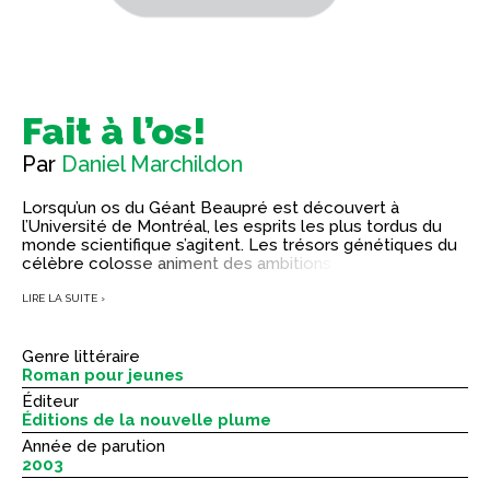
Fait à l’os!
Par
Daniel Marchildon
Lorsqu’un os du Géant Beaupré est découvert à
l’Université de Montréal, les esprits les plus tordus du
monde scientifique s’agitent. Les trésors génétiques du
célèbre colosse animent des ambitions de toutes
sortes.
LIRE LA SUITE ›
À Saskatoon, trois élèves de l’École canadienne-
française se retrouvent mêlés à cette affaire. Le périple
Genre littéraire
de Gabriel, de Pascale et de Jérémie se situe entre les
Roman pour jeunes
aspirations terrifiantes d’une scientifique et le respect de
la dignité du Géant.
Éditeur
Éditions de la nouvelle plume
Année de parution
2003