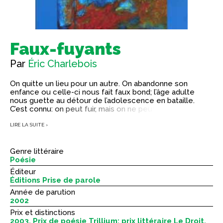
Faux-fuyants
Par
Éric Charlebois
On quitte un lieu pour un autre. On abandonne son
enfance ou celle-ci nous fait faux bond; l’âge adulte
nous guette au détour de l’adolescence en bataille.
C’est connu: on peut fuir, mais on ne peut se fuir. Vivre,
c’est survivre à un enfant mort en soi, a écrit Jean Genet.
LIRE LA SUITE ›
Son premier recueil de poèmes l’atteste : Éric Charlebois
affronte le passé – présent à découvert; il y fait face. Il
Genre littéraire
tient le pari d’une poésie active, en route, qui se jette
Poésie
dans la mêlée: son corps et biens; corps et âme.
Éditeur
Éditions Prise de parole
Année de parution
2002
Prix et distinctions
2003, Prix de poésie Trillium; prix littéraire Le Droit,