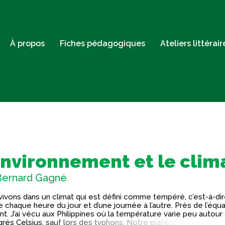
À propos
Fiches pédagogiques
Ateliers littérai
environnement et le clim
Bernard Gagné
ivons dans un climat qui est défini comme tempéré, c’est-à-dire
 chaque heure du jour et d’une journée à l’autre. Près de l’équa
ent. J’ai vécu aux Philippines où la température varie peu autour
grés Celsius, sauf lors des typhons. Notre planète offre tous le