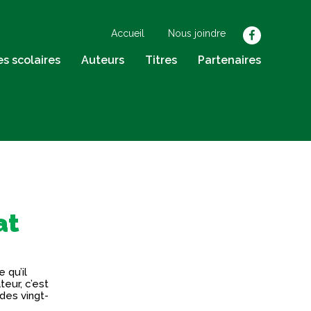
Accueil
Nous joindre
facebook
res scolaires
Auteurs
Titres
Partenaires
at
 qu’il
teur, c’est
 des vingt-
s climats