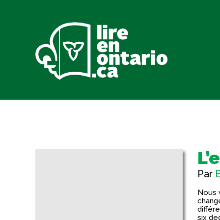
Aller
au
contenu
L’
Par
Nous v
change
différ
six de