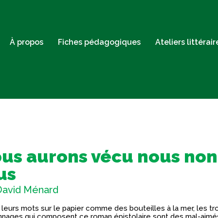
À propos
Fiches pédagogiques
Ateliers littérai
us aurons vécu nous non
us
David Ménard
 leurs mots sur le papier comme des bouteilles à la mer, les tro
nages qui composent ce roman épistolaire sont des mal-aimé