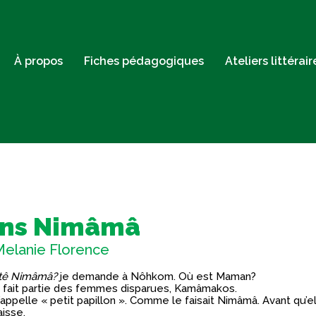
À propos
Fiches pédagogiques
Ateliers littérai
ns Nimâmâ
Melanie Florence
’tê Nimâmâ?
je demande à Nôhkom. Où est Maman?
 fait partie des femmes disparues, Kamâmakos.
’appelle « petit papillon ». Comme le faisait Nimâmâ. Avant qu’e
aisse.