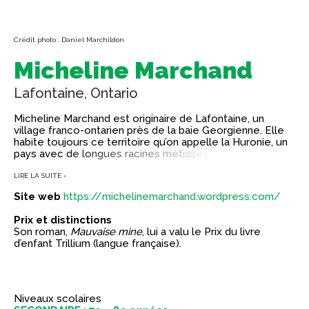
Crédit photo : Daniel Marchildon
Micheline Marchand
Lafontaine, Ontario
Micheline Marchand est originaire de Lafontaine, un
village franco-ontarien près de la baie Georgienne. Elle
habite toujours ce territoire qu’on appelle la Huronie, un
pays avec de longues racines métisses et françaises.
Cette éducatrice, amoureuse de la littérature et de
l’histoire, écrit surtout pour la jeunesse : 4 romans et une
LIRE LA SUITE ›
dizaine de récits dans les revues QUAD9 et Mon Mag à
Site web
https://michelinemarchand.wordpress.com/
Moi.
Prix et distinctions
Son roman,
Mauvaise mine
, lui a valu le Prix du livre
d’enfant Trillium (langue française).
Niveaux scolaires