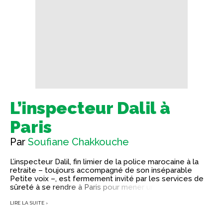
L’inspecteur Dalil à
Paris
Par
Soufiane Chakkouche
L’inspecteur Dalil, fin limier de la police marocaine à la
retraite – toujours accompagné de son inséparable
Petite voix –, est fermement invité par les services de
sûreté à se rendre à Paris pour mener une enquête en
collaboration – un peu forcée – avec le commissaire
Maugin, boss du 36 quai des Orfèvres. Bader Farisse, un
LIRE LA SUITE ›
étudiant marocain qui préparait une thèse sur le
transhumanisme, a été enlevé devant la mosquée de la